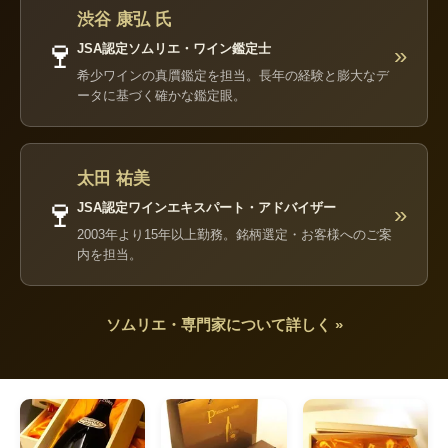
渋谷 康弘 氏
🍷
JSA認定ソムリエ・ワイン鑑定士
»
希少ワインの真贋鑑定を担当。長年の経験と膨大なデ
ータに基づく確かな鑑定眼。
太田 祐美
🍷
JSA認定ワインエキスパート・アドバイザー
»
2003年より15年以上勤務。銘柄選定・お客様へのご案
内を担当。
ソムリエ・専門家について詳しく »