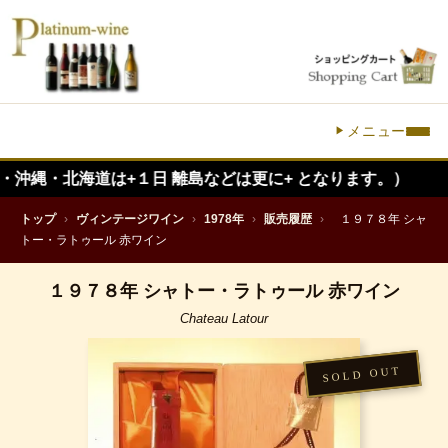
メニュー
海道は+１日 離島などは更に+ となります。）
トップ
›
ヴィンテージワイン
›
1978年
›
販売履歴
›
１９７８年 シャ
トー・ラトゥール 赤ワイン
１９７８年 シャトー・ラトゥール 赤ワイン
Chateau Latour