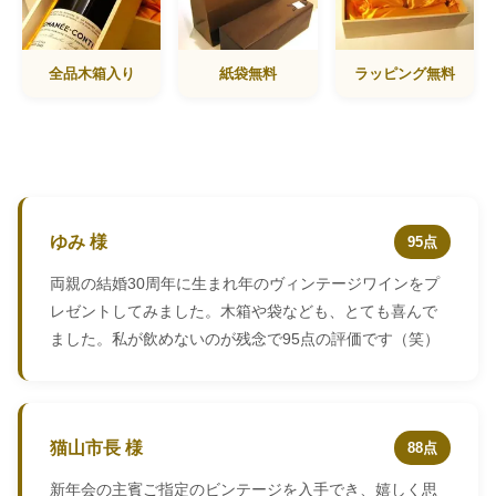
全品木箱入り
紙袋無料
ラッピング無料
ゆみ 様
95点
両親の結婚30周年に生まれ年のヴィンテージワインをプ
レゼントしてみました。木箱や袋なども、とても喜んで
ました。私が飲めないのが残念で95点の評価です（笑）
猫山市長 様
88点
新年会の主賓ご指定のビンテージを入手でき、嬉しく思