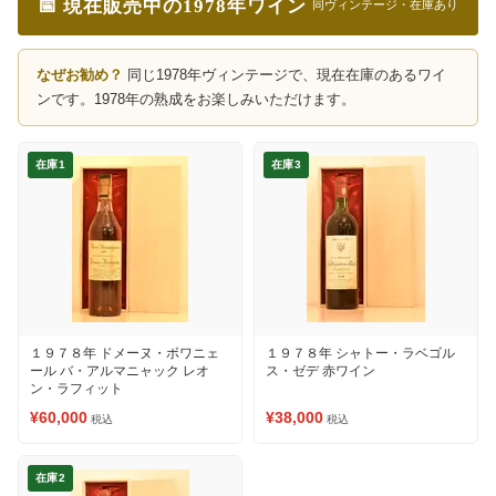
📅 現在販売中の1978年ワイン
同ヴィンテージ・在庫あり
なぜお勧め？
同じ1978年ヴィンテージで、現在在庫のあるワイ
ンです。1978年の熟成をお楽しみいただけます。
在庫1
在庫3
１９７８年 ドメーヌ・ボワニェ
１９７８年 シャトー・ラベゴル
ール バ・アルマニャック レオ
ス・ゼデ 赤ワイン
ン・ラフィット
¥60,000
¥38,000
税込
税込
在庫2