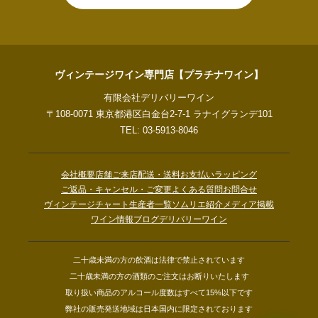
ヴィンテージワイン専門店【プラチナワイン】
有限会社デリバリーワイン
〒108-0071 東京都港区白金台2-7-1 ラナイグランデ101
TEL: 03-5913-8046
会社概要
店舗ご来店
配送・送料
お支払い
ラッピング
ご返品・キャンセル・ご変更
よくある質問
お問合せ
ヴィンテージチャート
生産者一覧
ソムリエ紹介
メディア掲載
ワイン情報ブログ
デリバリーワイン
二十歳未満の方の飲酒は法律で禁止されています
二十歳未満の方の酒類のご注文はお断りいたします
取り扱い商品のアルコール度数はすべて15%以下です
弊社の販売発送地域は日本国内に限定されております