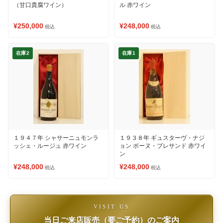
（甘口貴腐ワイン）
ル 赤ワイン
¥250,000
¥248,000
税込
税込
在庫2
在庫1
１９４７年 シャサーニュモンラ
１９３８年 ギュスターヴ・ナジ
ッシェ・ルージュ 赤ワイン
ョン ボーヌ・ブレサンド 赤ワイ
ン
¥248,000
¥248,000
税込
税込
VISIT US
当日ご来店販売（要ご予約）のご案内