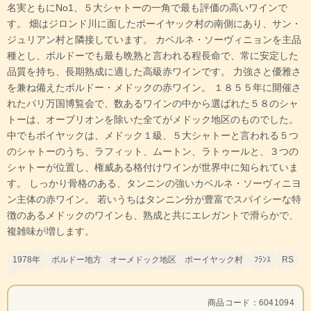
名実ともにNo1、５大シャトーの一角で最も評価の高いワインで
す。 畑はジロンド川に面したポーイヤック村の南側にあり、サン・
ジュリアン村と隣接しています。 カベルネ・ソーヴィニョンを主品
種とし、ボルドーでも最も晩熟と言われる程長命で、常に安定した
品質を持ち、長期熟成に適した高級赤ワインです。 力強さと優雅さ
を兼ね備えたボルドー・メドックの赤ワイン。 １８５５年に開催さ
れたパリ万国博覧会で、数あるワインの中から選ばれた５８のシャ
トーは、オーブリオンを除いた全てがメドック地区のものでした。
中でもポイヤックは、メドック１級、５大シャトーと言われる５つ
のシャトーのうち、ラフィット、ムートン、ラトゥールと、３つの
シャトーが位置し、権威ある格付けワインが世界中に知られていま
す。 しっかり骨格のある、タンニンの強いカベルネ・ソーヴィニヨ
ン主体の赤ワイン。 若いうちはタンニン分が豊富でスパイシーな特
徴のあるメドックのワインも、熟成と共にエレガントで滑らかで、
複雑味が増します。
1978年
ボルドー地方 オーメドック地区 ポーイヤック村
ﾌﾗﾝｽ
RS
商品コード：6041094