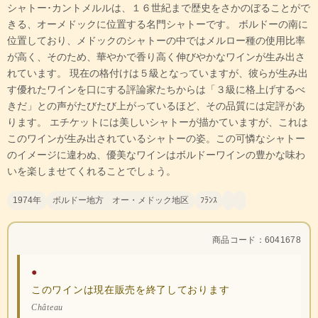
シャトー･カントメルルは、１６世紀まで歴史をさかのぼることがで
きる、オーメドックに位置する名門シャトーです。 ボルドーの南に
位置しており、メドックのシャトーの中ではメルロー種の使用比率
が高く、そのため、華やかで香り高く伸びやかなワインが生み出さ
れています。 現在の格付けは５級となっていますが、彼らが生み出
す優れたワインを口にする評論家たちからは「３級に格上げするべ
きだ」との声がたびたび上がっているほど、その品質には定評があ
ります。 エチケットには美しいシャトーが描かていますが、これは
このワインが生み出されているシャトーの姿。この可憐なシャトー
のイメージに違わぬ、優美なワインはボルドーワインの豊かな味わ
いを楽しませてくれることでしょう。
1974年
ボルドー地方 オー・メドック地区
ﾌﾗﾝｽ
商品コード：6041678
●
このワインは現在販売を終了しております
Château