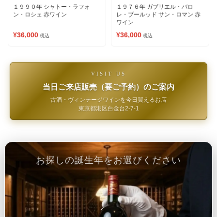
１９９０年 シャトー・ラフォ
１９７６年 ガブリエル・バロ
ン・ロシェ 赤ワイン
レ・ブールッド サン・ロマン 赤
ワイン
¥36,000
¥36,000
税込
税込
VISIT US
当日ご来店販売（要ご予約）のご案内
古酒・ヴィンテージワインを今日買えるお店
東京都港区白金台2-7-1
お探しの誕生年をお選びください