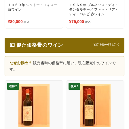
１９６９年 シャトー・フィロー
１９６９年 ブルネッロ・ディ・
白ワイン
モンタルチーノ ファットリア・
ディ・バルビ 赤ワイン
¥80,000
¥75,000
税込
税込
💴 似た価格帯のワイン
¥27,860〜¥51,740
なぜお勧め？
販売当時の価格帯に近い、現在販売中のワインで
す。
在庫2
在庫3