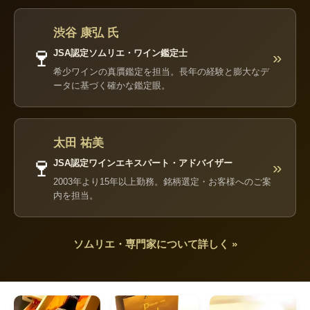
渋谷 康弘 氏
🍷
JSA認定ソムリエ・ワイン鑑定士
»
希少ワインの真贋鑑定を担当。長年の経験と膨大なデ
ータに基づく確かな鑑定眼。
太田 祐美
🍷
JSA認定ワインエキスパート・アドバイザー
»
2003年より15年以上勤務。銘柄選定・お客様へのご案
内を担当。
ソムリエ・専門家について詳しく »