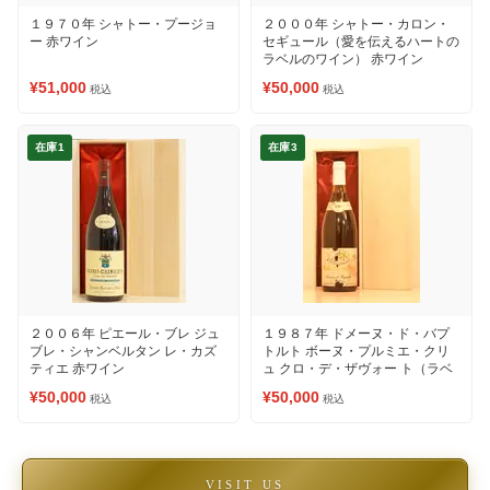
１９７０年 シャトー・プージョ
２０００年 シャトー・カロン・
ー 赤ワイン
セギュール（愛を伝えるハートの
ラベルのワイン） 赤ワイン
¥51,000
¥50,000
税込
税込
在庫1
在庫3
２００６年 ピエール・ブレ ジュ
１９８７年 ドメーヌ・ド・バプ
ブレ・シャンベルタン レ・カズ
トルト ボーヌ・プルミエ・クリ
ティエ 赤ワイン
ュ クロ・デ・ザヴォー ト（ラベ
ルの状態をご確認ください①）
¥50,000
¥50,000
税込
税込
赤ワイン
VISIT US