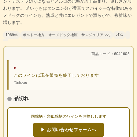
ン・テステフ辺りになるとメルロの比率が若干高まり、優しさが加
わります。 若いうちはタンニン分が豊富でスパイシーな特徴のある
メドックのワインも、熟成と共にエレガントで滑らかで、複雑味が
増します。
1969年
ボルドー地方 オーメドック地区 サンジュリアン村
ﾌﾗﾝｽ
商品コード：6041605
●
このワインは現在販売を終了しております
Château
品切れ
同銘柄・類似銘柄のワインをお探しします
▶ お問い合わせフォームへ