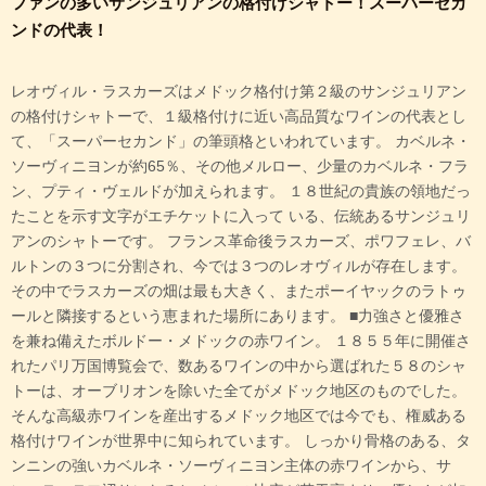
ファンの多いサンジュリアンの格付けシャトー！スーパーセカ
ンドの代表！
レオヴィル・ラスカーズはメドック格付け第２級のサンジュリアン
の格付けシャトーで、１級格付けに近い高品質なワインの代表とし
て、「スーパーセカンド」の筆頭格といわれています。 カベルネ・
ソーヴィニヨンが約65％、その他メルロー、少量のカベルネ・フラ
ン、プティ・ヴェルドが加えられます。 １８世紀の貴族の領地だっ
たことを示す文字がエチケットに入って いる、伝統あるサンジュリ
アンのシャトーです。 フランス革命後ラスカーズ、ポワフェレ、バ
ルトンの３つに分割され、今では３つのレオヴィルが存在します。
その中でラスカーズの畑は最も大きく、またポーイヤックのラトゥ
ールと隣接するという恵まれた場所にあります。 ■力強さと優雅さ
を兼ね備えたボルドー・メドックの赤ワイン。 １８５５年に開催さ
れたパリ万国博覧会で、数あるワインの中から選ばれた５８のシャ
トーは、オーブリオンを除いた全てがメドック地区のものでした。
そんな高級赤ワインを産出するメドック地区では今でも、権威ある
格付けワインが世界中に知られています。 しっかり骨格のある、タ
ンニンの強いカベルネ・ソーヴィニヨン主体の赤ワインから、サ