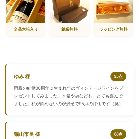
全品木箱入り
紙袋無料
ラッピング無料
ゆみ 様
95点
両親の結婚30周年に生まれ年のヴィンテージワインをプ
レゼントしてみました。木箱や袋なども、とても喜んで
ました。私が飲めないのが残念で95点の評価です（笑）
猫山市長 様
88点