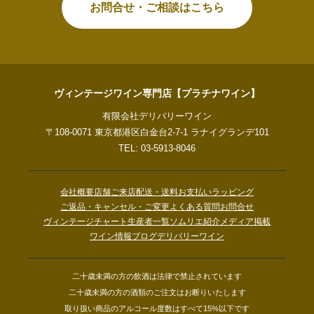
お問合せ・ご相談はこちら
ヴィンテージワイン専門店【プラチナワイン】
有限会社デリバリーワイン
〒108-0071 東京都港区白金台2-7-1 ラナイグランデ101
TEL: 03-5913-8046
会社概要
店舗ご来店
配送・送料
お支払い
ラッピング
ご返品・キャンセル・ご変更
よくある質問
お問合せ
ヴィンテージチャート
生産者一覧
ソムリエ紹介
メディア掲載
ワイン情報ブログ
デリバリーワイン
二十歳未満の方の飲酒は法律で禁止されています
二十歳未満の方の酒類のご注文はお断りいたします
取り扱い商品のアルコール度数はすべて15%以下です