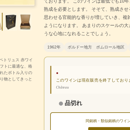
ております。 このワインは最低でも10年
熟成を必要とします。 そそて、熟成させ
思わせる官能的な香りが増していき、複
ようになります。 あまりのスケールの大
うな心地になれることでしょう。
1962年
ボルドー地方 ポムロール地区
・ペトリュス 赤ワイ
フトに最適な、格
れたボトル入りの
●
り物としてきっと
このワインは現在販売を終了しており
Château
品切れ
同銘柄・類似銘柄のワイ