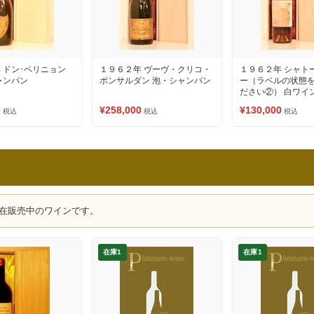
 ドン･ペリニョン
１９６２年 ヴーヴ・クリコ・
１９６２年 シャト
ャンパン
ポンサルダン 泡・シャンパン
ー（ラベルの状態
ださい②） 白ワイ
0
¥258,000
¥130,000
税込
税込
税込
在販売中のワインです。
在庫1
在庫1