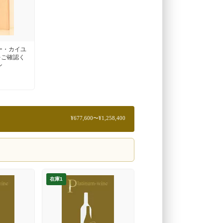
ー・カイユ
をご確認く
ン
¥677,600〜¥1,258,400
在庫1