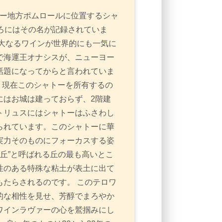
ドー地方ポムロールに位置するシャ
ろにはその名が記録されていま
大なるワインが世界的にも一気に
で海運王オナシスが、ニューヨー
話題になってからと言われていま
。現在このシャトーを所有するの
にはお城は建っておらず、2階建
トリュスにはシャトーはふさわし
られています。このシャトーに華
実力そのものにフォーカスする姿
の丘”と呼ばれる丘の最も高いとこ
性のある特殊な粘土が表土に出て
たらされるのです。 このテロワ
的な相性を見せ、芳醇でまろやか
ワインラヴァーの心を鷲掴みにし