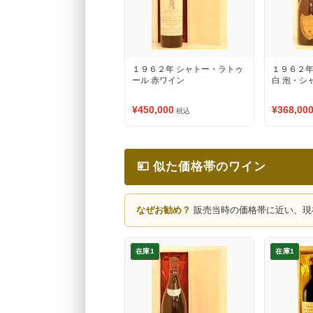
１９６２年 シャトー・ラトゥ
１９６２年
ール 赤ワイン
白 泡・シ
¥450,000
¥368,00
税込
💴 似た価格帯のワイン
なぜお勧め？
販売当時の価格帯に近い、現
在庫1
在庫1