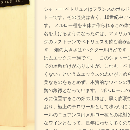
シャトー･ペトリュスはフランスのボル
トーです。その歴史は古く、18世紀中ご
す。 メルロー種を主体に作られるこの偉
名を上げるようになったのは、アメリカ
クのレストランでペトリュスを飲む姿が
す。 畑の大きさは7ヘクタールほどです
はムエックス一族です。 このシャトー
ての屋敷だけがありますが、これも「ペ
くない」というムエックスの思いがこめ
美なものをもとめず、本質的なワインの
勢の象徴となっています。 “ポムロール
ろに位置するこの畑の土壌は、黒く膨潤
おり、極上のテロワールとして味わいにも
ールのニュアンスはメルロー種との絶対
なワインとなって、長年にわたり多くの