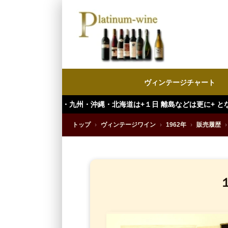
ヴィンテージチャート
・九州・沖縄・北海道は+１日 離島などは更に+ となります。）
トップ
›
ヴィンテージワイン
›
1962年
›
販売履歴
›