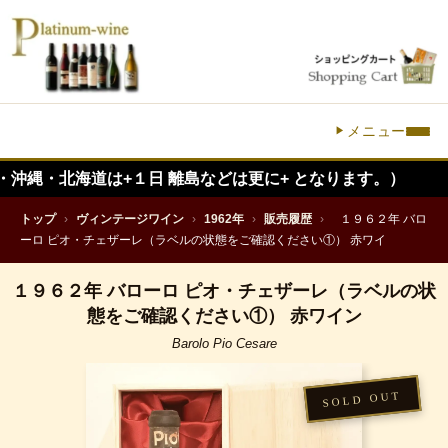
メニュー
海道は+１日 離島などは更に+ となります。）
トップ
›
ヴィンテージワイン
›
1962年
›
販売履歴
›
１９６２年 バロ
ーロ ピオ・チェザーレ（ラベルの状態をご確認ください①） 赤ワイ
１９６２年 バローロ ピオ・チェザーレ（ラベルの状
態をご確認ください①） 赤ワイン
Barolo Pio Cesare