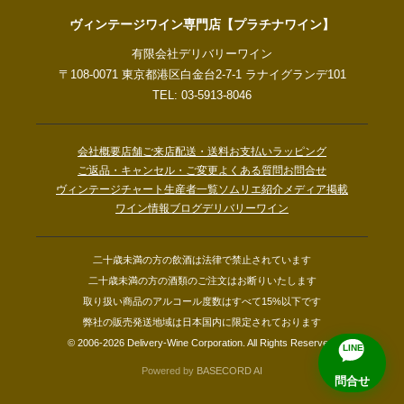
ヴィンテージワイン専門店【プラチナワイン】
有限会社デリバリーワイン
〒108-0071 東京都港区白金台2-7-1 ラナイグランデ101
TEL: 03-5913-8046
会社概要
店舗ご来店
配送・送料
お支払い
ラッピング
ご返品・キャンセル・ご変更
よくある質問
お問合せ
ヴィンテージチャート
生産者一覧
ソムリエ紹介
メディア掲載
ワイン情報ブログ
デリバリーワイン
二十歳未満の方の飲酒は法律で禁止されています
二十歳未満の方の酒類のご注文はお断りいたします
取り扱い商品のアルコール度数はすべて15%以下です
弊社の販売発送地域は日本国内に限定されております
© 2006-2026 Delivery-Wine Corporation. All Rights Reserved.
LINE
Powered by
BASECORD AI
問合せ