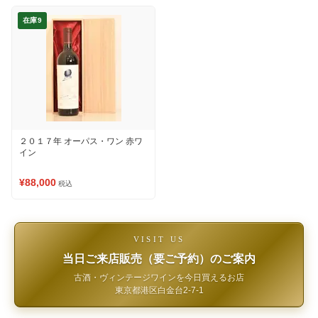
在庫9
２０１７年 オーパス・ワン 赤ワ
イン
¥88,000
税込
VISIT US
当日ご来店販売（要ご予約）のご案内
古酒・ヴィンテージワインを今日買えるお店
東京都港区白金台2-7-1