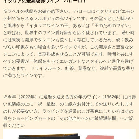
イタリアの最高級赤ワイン バローロ！
※ラベルの状態をお確かめ下さい。 バローロはイタリアのピエモン
テ州で造られるフルボディの赤ワインです。その堂々とした味わい
と風味から「イタリアワインの王」あるいは「王のためのワイン」
と呼ばれ、世界中のワイン愛好家から広く愛されています。 若い時
には果実も濃厚でタンニンも荒々しく存在しているため、硬く飲み
づらい印象をもつ場合も多いワインですが、この濃厚さと豊富なタ
ンニンによって、長期熟成させることが可能であり、時間と共にす
べての要素が一体感をもってエレガントなスタイルへと進化を遂げ
ていきます。 ドライフルーツ、紅茶、葉巻など、複雑で高貴な香り
に満ちたワインです。
※今年（2022年）に還暦を迎える方の年のワイン（1962年）には赤
い包装紙の上に「祝 還暦」のし紙をお付けしてお送りいたします
のしが必要ない方、ラッピングを通常のこげ茶色にしたい方はその
旨をショッピングカートの「その他当社へのご希望通信欄」へご記
載ください