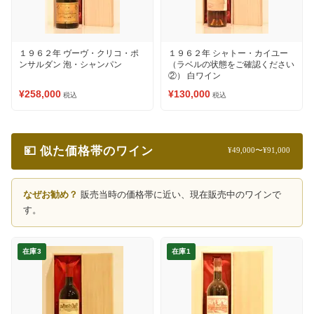
１９６２年 ヴーヴ・クリコ・ポ
１９６２年 シャトー・カイユー
ンサルダン 泡・シャンパン
（ラベルの状態をご確認ください
②） 白ワイン
¥258,000
¥130,000
税込
税込
💴 似た価格帯のワイン
¥49,000〜¥91,000
なぜお勧め？
販売当時の価格帯に近い、現在販売中のワインで
す。
在庫3
在庫1