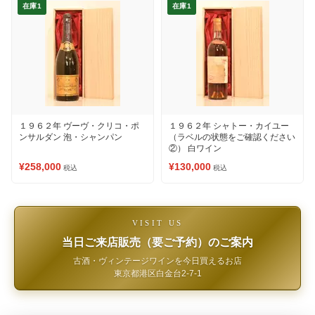
在庫1
在庫1
１９６２年 ヴーヴ・クリコ・ポ
１９６２年 シャトー・カイユー
ンサルダン 泡・シャンパン
（ラベルの状態をご確認ください
②） 白ワイン
¥258,000
¥130,000
税込
税込
VISIT US
当日ご来店販売（要ご予約）のご案内
古酒・ヴィンテージワインを今日買えるお店
東京都港区白金台2-7-1