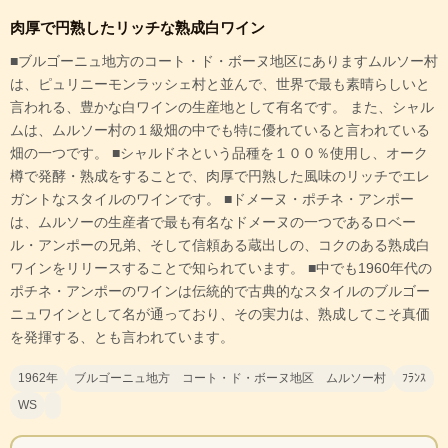
肉厚で円熟したリッチな熟成白ワイン
■ブルゴーニュ地方のコート・ド・ボーヌ地区にありますムルソー村
は、ピュリニーモンラッシェ村と並んで、世界で最も素晴らしいと
言われる、豊かな白ワインの生産地として有名です。 また、シャル
ムは、ムルソー村の１級畑の中でも特に優れていると言われている
畑の一つです。 ■シャルドネという品種を１００％使用し、オーク
樽で発酵・熟成をすることで、肉厚で円熟した風味のリッチでエレ
ガントなスタイルのワインです。 ■ドメーヌ・ポチネ・アンポー
は、ムルソーの生産者で最も有名なドメーヌの一つであるロベー
ル・アンポーの兄弟、そして信頼ある蔵出しの、コクのある熟成白
ワインをリリースすることで知られています。 ■中でも1960年代の
ポチネ・アンポーのワインは伝統的で古典的なスタイルのブルゴー
ニュワインとして名が通っており、その実力は、熟成してこそ真価
を発揮する、とも言われています。
1962年
ブルゴーニュ地方 コート・ド・ボーヌ地区 ムルソー村
ﾌﾗﾝｽ
WS