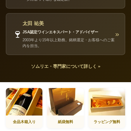
太田 祐美
🍷
JSA認定ワインエキスパート・アドバイザー
»
2003年より15年以上勤務。銘柄選定・お客様へのご案
内を担当。
ソムリエ・専門家について詳しく »
全品木箱入り
紙袋無料
ラッピング無料