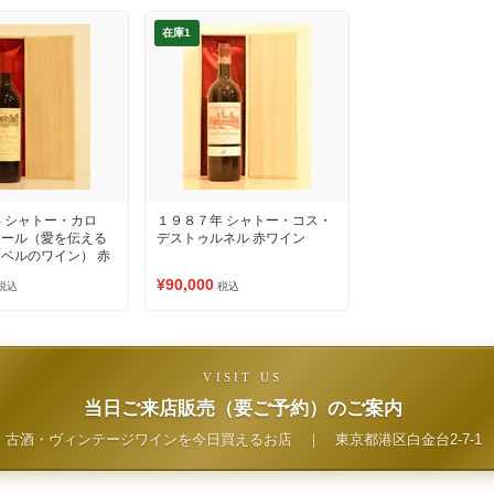
在庫1
 シャトー・カロ
１９８７年 シャトー・コス・
ュール（愛を伝える
デストゥルネル 赤ワイン
ベルのワイン） 赤
¥90,000
税込
税込
VISIT US
当日ご来店販売（要ご予約）のご案内
古酒・ヴィンテージワインを今日買えるお店
｜
東京都港区白金台2-7-1