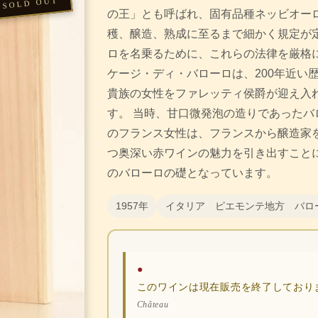
の王」とも呼ばれ、固有品種ネッビオー
穫、醸造、熟成に至るまで細かく規定が
ロを名乗るために、これらの法律を厳格に
ケージ・ディ・バローロは、200年近い
貴族の女性をファレッティ侯爵が迎え入
す。 当時、甘口微発泡の造りであったバ
のフランス女性は、フランスから醸造家
つ奥深い赤ワインの魅力を引き出すことに
のバローロの礎となっています。
1957年
イタリア ピエモンテ地方 バロ
●
このワインは現在販売を終了しており
Château