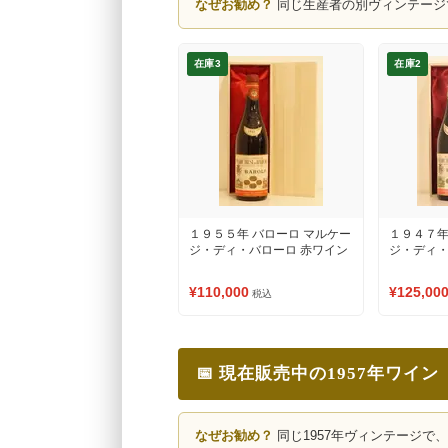
なぜお勧め？
同じ生産者の別ヴィンテージ
在庫3
在庫2
１９５５年 バローロ マルケー
１９４７年
ジ・ディ・バローロ 赤ワイン
ジ・ディ・
¥110,000
¥125,00
税込
📅 現在販売中の1957年ワイン
なぜお勧め？
同じ1957年ヴィンテージで