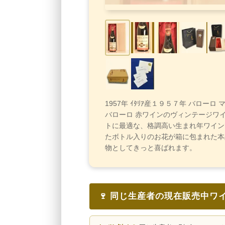
1957年 ｲﾀﾘｱ産１９５７年 バローロ
バローロ 赤ワインのヴィンテージワ
トに最適な、格調高い生まれ年ワイン
たボトル入りのお花が箱に包まれた本
物としてきっと喜ばれます。
🍷 同じ生産者の現在販売中ワ