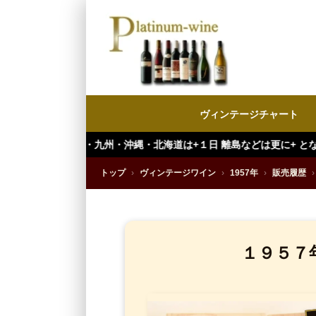
ヴィンテージチャート
九州・沖縄・北海道は+１日 離島などは更に+ となります。）
トップ
›
ヴィンテージワイン
›
1957年
›
販売履歴
›
１９５７