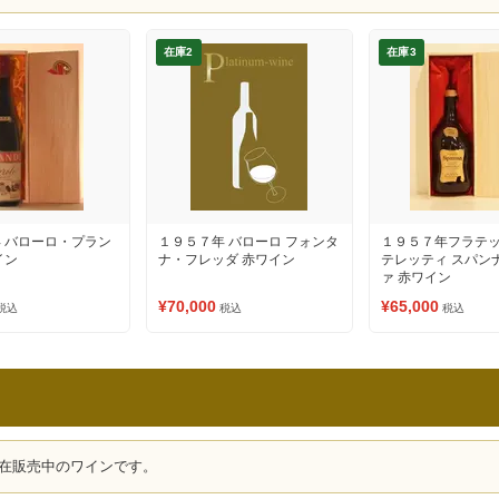
在庫2
在庫3
 バローロ・プラン
１９５７年 バローロ フォンタ
１９５７年フラテ
イン
ナ・フレッダ 赤ワイン
テレッティ スパン
ァ 赤ワイン
¥70,000
¥65,000
税込
税込
税込
在販売中のワインです。