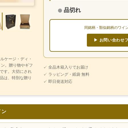
品切れ
同銘柄・類似銘柄のワイ
▶ お問い合わせ
 マルケージ・ディ・
イン。贈り物やギフ
✓ 全品木箱入りでお届け
です。大切にされ
✓ ラッピング・紙袋 無料
品は、特別な贈り
✓ 即日発送対応
イン