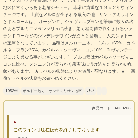
フランスの２大生産地のひとつ、ボルドー地方のサン・テミリオン
地区に古くからある老舗シャトー。 非常に貴重な１９５２年ヴィン
テージです。 上質なメルロが生まれる最良の地、サン・テミリオン
とポムロールは、 オーゾンヌ、シュヴァルブランを筆頭に数々の名
のあるプルミエグランクリュに続き、驚く程高値で取引されるヴァ
ランドローなどのシンデレラワインが次々と登場し、人気シャトー
の宝庫となっています。 品種はメルロー主体。 （メルロ65%、カベ
ルネ・フラン25%、カベルネ・ソーヴィニヨン10% ※ヴィンテー
ジにより異なる事がございます。） メルロ種はカベルネソーヴィニ
ヨンに比べ、タンニン分が柔らかく果実味に溶け込んだ柔らかい印
象があります。 ★ラベルの状態によりお値段が異なります。★ 画
像でラベルの状態をお確かめください。
1952年
ボルドー地方 サンテミリオン地区
ﾌﾗﾝｽ
商品コード：6060208
●
このワインは現在販売を終了しております
Château