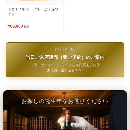
２０１７年 オーパス・ワン 赤ワ
イン
¥88,000
税込
VISIT US
当日ご来店販売（要ご予約）のご案内
古酒・ヴィンテージワインを今日買えるお店
東京都港区白金台2-7-1
お探しの誕生年をお選びください