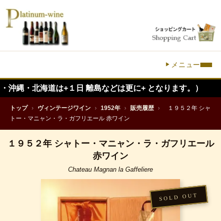
メニュー
海道は+１日 離島などは更に+ となります。）
トップ
›
ヴィンテージワイン
›
1952年
›
販売履歴
›
１９５２年 シャ
トー・マニャン・ラ・ガフリエール 赤ワイン
１９５２年 シャトー・マニャン・ラ・ガフリエール
赤ワイン
Chateau Magnan la Gaffeliere