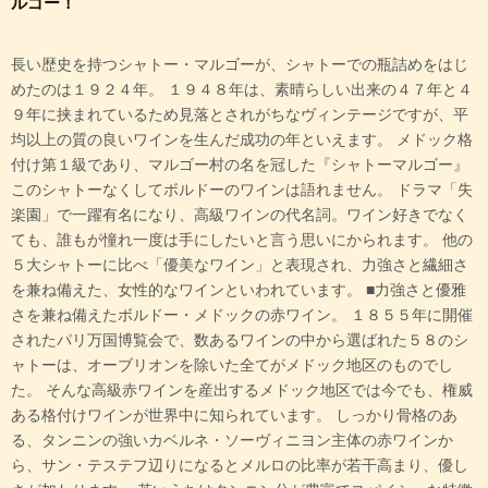
ルゴー！
長い歴史を持つシャトー・マルゴーが、シャトーでの瓶詰めをはじ
めたのは１９２４年。 １９４８年は、素晴らしい出来の４７年と４
９年に挟まれているため見落とされがちなヴィンテージですが、平
均以上の質の良いワインを生んだ成功の年といえます。 メドック格
付け第１級であり、マルゴー村の名を冠した『シャトーマルゴー』
このシャトーなくしてボルドーのワインは語れません。 ドラマ「失
楽園」で一躍有名になり、高級ワインの代名詞。ワイン好きでなく
ても、誰もが憧れ一度は手にしたいと言う思いにかられます。 他の
５大シャトーに比べ「優美なワイン」と表現され、力強さと繊細さ
を兼ね備えた、女性的なワインといわれています。 ■力強さと優雅
さを兼ね備えたボルドー・メドックの赤ワイン。 １８５５年に開催
されたパリ万国博覧会で、数あるワインの中から選ばれた５８のシ
ャトーは、オーブリオンを除いた全てがメドック地区のものでし
た。 そんな高級赤ワインを産出するメドック地区では今でも、権威
ある格付けワインが世界中に知られています。 しっかり骨格のあ
る、タンニンの強いカベルネ・ソーヴィニヨン主体の赤ワインか
ら、サン・テステフ辺りになるとメルロの比率が若干高まり、優し