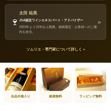
太田 祐美
🍷
JSA認定ワインエキスパート・アドバイザー
»
2003年より15年以上勤務。銘柄選定・お客様へのご案
内を担当。
ソムリエ・専門家について詳しく »
全品木箱入り
紙袋無料
ラッピング無料