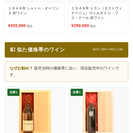
１９４８年 シャトー・オーゾン
１９４８年 トラン（タストヴィ
ヌ 赤ワイン
ナージュ）ヴォルネイ レ・プ
ス・ドール 赤ワイン
¥420,000
¥290,000
税込
税込
💴 似た価格帯のワイン
¥437,360〜¥812,240
なぜお勧め？
販売当時の価格帯に近い、現在販売中のワインで
す。
在庫1
在庫1