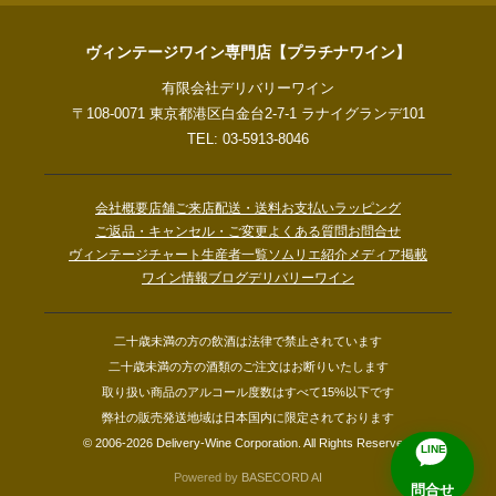
ヴィンテージワイン専門店【プラチナワイン】
有限会社デリバリーワイン
〒108-0071 東京都港区白金台2-7-1 ラナイグランデ101
TEL: 03-5913-8046
会社概要
店舗ご来店
配送・送料
お支払い
ラッピング
ご返品・キャンセル・ご変更
よくある質問
お問合せ
ヴィンテージチャート
生産者一覧
ソムリエ紹介
メディア掲載
ワイン情報ブログ
デリバリーワイン
二十歳未満の方の飲酒は法律で禁止されています
二十歳未満の方の酒類のご注文はお断りいたします
取り扱い商品のアルコール度数はすべて15%以下です
弊社の販売発送地域は日本国内に限定されております
© 2006-2026 Delivery-Wine Corporation. All Rights Reserved.
LINE
Powered by
BASECORD AI
問合せ