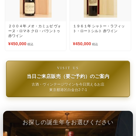
２００４年 メオ・カミュゼ ヴォ
１９６１年 シャトー・ラフィッ
ーヌ・ロマネ クロ・パラントゥ
ト・ロートシルト 赤ワイン
赤ワイン
¥450,000
¥450,000
税込
税込
VISIT US
当日ご来店販売（要ご予約）のご案内
古酒・ヴィンテージワインを今日買えるお店
東京都港区白金台2-7-1
お探しの誕生年をお選びください