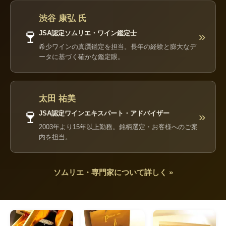
渋谷 康弘 氏
🍷
JSA認定ソムリエ・ワイン鑑定士
»
希少ワインの真贋鑑定を担当。長年の経験と膨大なデ
ータに基づく確かな鑑定眼。
太田 祐美
🍷
JSA認定ワインエキスパート・アドバイザー
»
2003年より15年以上勤務。銘柄選定・お客様へのご案
内を担当。
ソムリエ・専門家について詳しく »