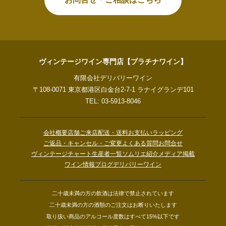
ヴィンテージワイン専門店【プラチナワイン】
有限会社デリバリーワイン
〒108-0071 東京都港区白金台2-7-1 ラナイグランデ101
TEL: 03-5913-8046
会社概要
店舗ご来店
配送・送料
お支払い
ラッピング
ご返品・キャンセル・ご変更
よくある質問
お問合せ
ヴィンテージチャート
生産者一覧
ソムリエ紹介
メディア掲載
ワイン情報ブログ
デリバリーワイン
二十歳未満の方の飲酒は法律で禁止されています
二十歳未満の方の酒類のご注文はお断りいたします
取り扱い商品のアルコール度数はすべて15%以下です