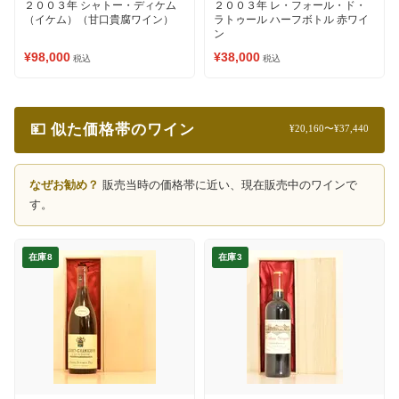
２００３年 シャトー・ディケム
２００３年 レ・フォール・ド・
（イケム）（甘口貴腐ワイン）
ラトゥール ハーフボトル 赤ワイ
ン
¥98,000
¥38,000
税込
税込
💴 似た価格帯のワイン
¥20,160〜¥37,440
なぜお勧め？
販売当時の価格帯に近い、現在販売中のワインで
す。
在庫8
在庫3