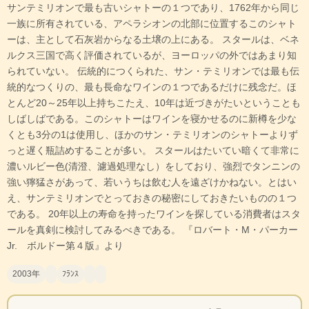
サンテミリオンで最も古いシャトーの１つであり、1762年から同じ
一族に所有されている、アペラシオンの北部に位置するこのシャト
ーは、主として石灰岩からなる土壌の上にある。 スタールは、ベネ
ルクス三国で高く評価されているが、ヨーロッパの外ではあまり知
られていない。 伝統的につくられた、サン・テミリオンでは最も伝
統的なつくりの、最も長命なワインの１つであるだけに残念だ。ほ
とんど20～25年以上持ちこたえ、10年は近づきがたいということも
しばしばである。このシャトーはワインを寝かせるのに新樽を少な
くとも3分の1は使用し、ほかのサン・テミリオンのシャトーよりず
っと遅く瓶詰めすることが多い。 スタールはたいてい暗くて非常に
濃いルビー色(清澄、濾過処理なし）をしており、強烈でタンニンの
強い獰猛さがあって、若いうちは飲む人を遠ざけかねない。とはい
え、サンテミリオンでとっておきの秘密にしておきたいものの１つ
である。 20年以上の寿命を持ったワインを探している消費者はスタ
ールを真剣に検討してみるべきである。 『ロバート・M・パーカー
Jr. ボルドー第４版』より
2003年
ﾌﾗﾝｽ