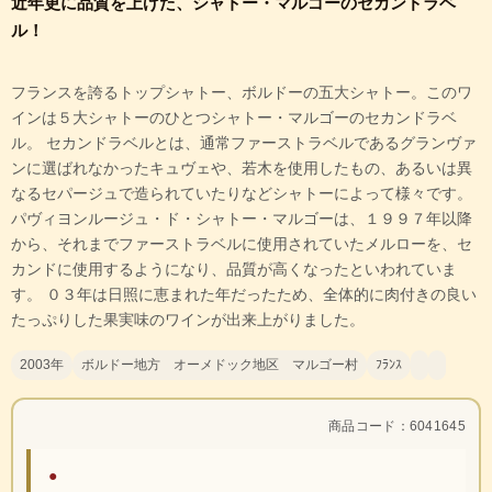
近年更に品質を上げた、シャトー・マルゴーのセカンドラベ
ル！
フランスを誇るトップシャトー、ボルドーの五大シャトー。このワ
インは５大シャトーのひとつシャトー・マルゴーのセカンドラベ
ル。 セカンドラベルとは、通常ファーストラベルであるグランヴァ
ンに選ばれなかったキュヴェや、若木を使用したもの、あるいは異
なるセパージュで造られていたりなどシャトーによって様々です。
パヴィヨンルージュ・ド・シャトー・マルゴーは、１９９７年以降
から、それまでファーストラベルに使用されていたメルローを、セ
カンドに使用するようになり、品質が高くなったといわれていま
す。 ０３年は日照に恵まれた年だったため、全体的に肉付きの良い
たっぷりした果実味のワインが出来上がりました。
2003年
ボルドー地方 オーメドック地区 マルゴー村
ﾌﾗﾝｽ
商品コード：6041645
●