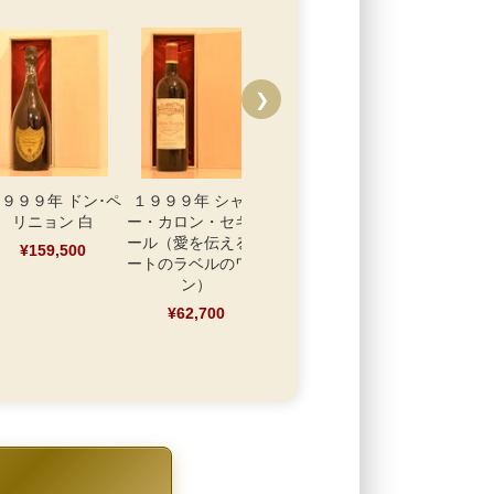
❯
９９９年 ドン･ペ
１９９９年 シャト
１９９９年 シャト
リニョン 白
ー・カロン・セギュ
ー・ボイド・カント
ール（愛を伝えるハ
ナック
¥159,500
ートのラベルのワイ
¥27,500
ン）
¥62,700