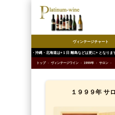
ヴィンテージチャート
縄・北海道は+１日 離島などは更に+ となります。）
トップ
›
ヴィンテージワイン
›
1999年
›
サロン
›
１９９９年 サ