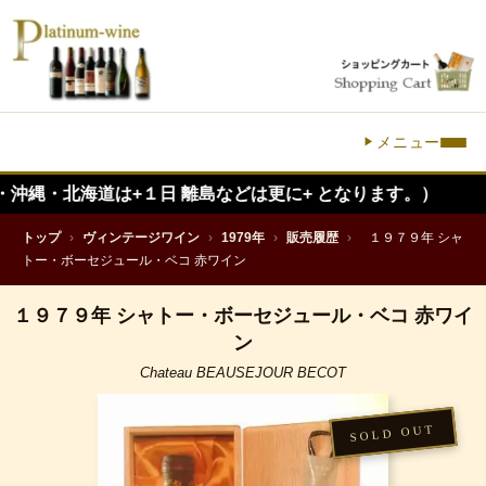
メニュー
海道は+１日 離島などは更に+ となります。）
トップ
›
ヴィンテージワイン
›
1979年
›
販売履歴
›
１９７９年 シャ
トー・ボーセジュール・ベコ 赤ワイン
１９７９年 シャトー・ボーセジュール・ベコ 赤ワイ
ン
Chateau BEAUSEJOUR BECOT