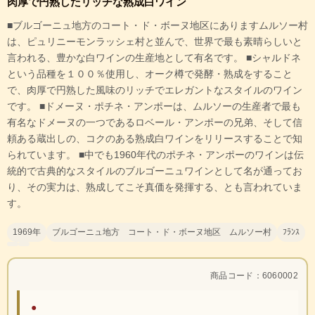
肉厚で円熟したリッチな熟成白ワイン
■ブルゴーニュ地方のコート・ド・ボーヌ地区にありますムルソー村
は、ピュリニーモンラッシェ村と並んで、世界で最も素晴らしいと
言われる、豊かな白ワインの生産地として有名です。 ■シャルドネ
という品種を１００％使用し、オーク樽で発酵・熟成をすること
で、肉厚で円熟した風味のリッチでエレガントなスタイルのワイン
です。 ■ドメーヌ・ポチネ・アンポーは、ムルソーの生産者で最も
有名なドメーヌの一つであるロベール・アンポーの兄弟、そして信
頼ある蔵出しの、コクのある熟成白ワインをリリースすることで知
られています。 ■中でも1960年代のポチネ・アンポーのワインは伝
統的で古典的なスタイルのブルゴーニュワインとして名が通ってお
り、その実力は、熟成してこそ真価を発揮する、とも言われていま
す。
1969年
ブルゴーニュ地方 コート・ド・ボーヌ地区 ムルソー村
ﾌﾗﾝｽ
商品コード：6060002
●