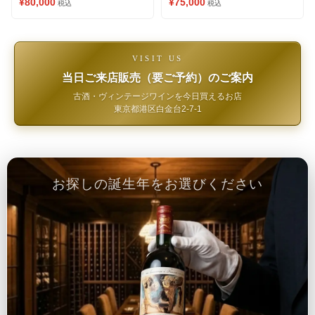
¥80,000
¥75,000
税込
税込
VISIT US
当日ご来店販売（要ご予約）のご案内
古酒・ヴィンテージワインを今日買えるお店
東京都港区白金台2-7-1
お探しの誕生年をお選びください