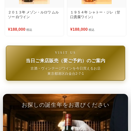
２０１３年 メゾン・ルロワ ムル
１９５４年 シャトー・ジレ（甘
ソー 白ワイン
口貴腐ワイン）
¥188,000
¥188,000
税込
税込
VISIT US
当日ご来店販売（要ご予約）のご案内
古酒・ヴィンテージワインを今日買えるお店
東京都港区白金台2-7-1
お探しの誕生年をお選びください