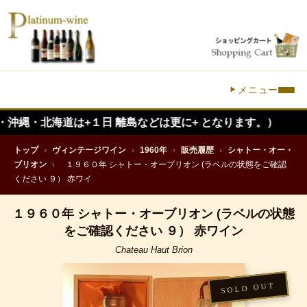
メニュー
海道は+１日 離島などは更に+ となります。）
トップ
›
ヴィンテージワイン
›
1960年
›
販売履歴
›
シャトー・オー・
ブリオン
›
１９６０年 シャトー・オーブリオン (ラベルの状態をご確認
ください ９） 赤ワイ
１９６０年 シャトー・オーブリオン (ラベルの状態
をご確認ください ９） 赤ワイン
Chateau Haut Brion