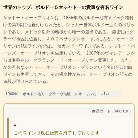
世界のトップ、ボルドー５大シャトーの貴重な有名ワイン
シャトー・オー・ブリオンは、1855年のボルドー地方メドック格付
けで第1級に位置付けられたが、シャトー自体ボルドー近くのペサッ
クであり、メドック以外の地域から唯一の選出である。 厳密にはグ
ラーヴ地区に位置し、ＡＯＣペサックレオニャンに入る。 オー・ブ
リオンは1級ワインの他に、セカンド・ワインである、シャトー・バ
ーンズ・オー・ブリオンも生産している。 2007年のヴィンテージか
らは名称をル・クラランス・ド・オー・ブリオン変更した。 また、
かの有名なシャトー・オー・ブリオン・ブランという名の辛口の白
ワインも生産しており、その稀少性からか、オー・ブリオン並みの
値段が付けられている。
1960年
ボルドー地方 グラーヴ地区 レオニャン村
ﾌﾗﾝｽ
商品コード：6060193
●
このワインは現在販売を終了しております