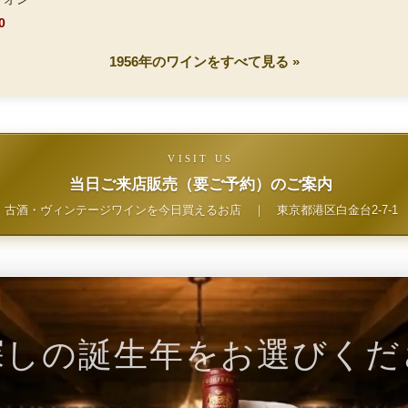
0
1956年のワインをすべて見る »
VISIT US
当日ご来店販売（要ご予約）のご案内
古酒・ヴィンテージワインを今日買えるお店
｜
東京都港区白金台2-7-1
探しの誕生年をお選びくだ