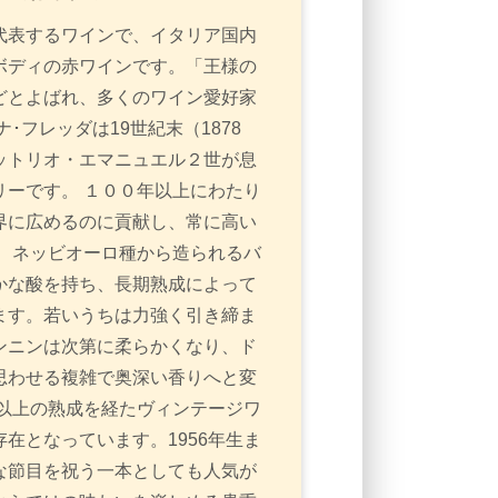
代表するワインで、イタリア国内
ボディの赤ワインです。「王様の
どとよばれ、多くのワイン愛好家
･フレッダは19世紀末（1878
ットリオ・エマニュエル２世が息
ーです。 １００年以上にわたり
界に広めるのに貢献し、常に高い
 ネッビオーロ種から造られるバ
かな酸を持ち、長期熟成によって
ます。若いうちは力強く引き締ま
ンニンは次第に柔らかくなり、ド
思わせる複雑で奥深い香りへと変
紀以上の熟成を経たヴィンテージワ
在となっています。1956年生ま
な節目を祝う一本としても人気が