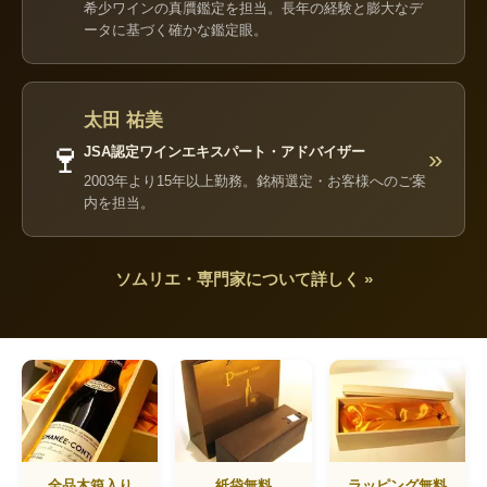
希少ワインの真贋鑑定を担当。長年の経験と膨大なデ
ータに基づく確かな鑑定眼。
太田 祐美
🍷
JSA認定ワインエキスパート・アドバイザー
»
2003年より15年以上勤務。銘柄選定・お客様へのご案
内を担当。
ソムリエ・専門家について詳しく »
全品木箱入り
紙袋無料
ラッピング無料