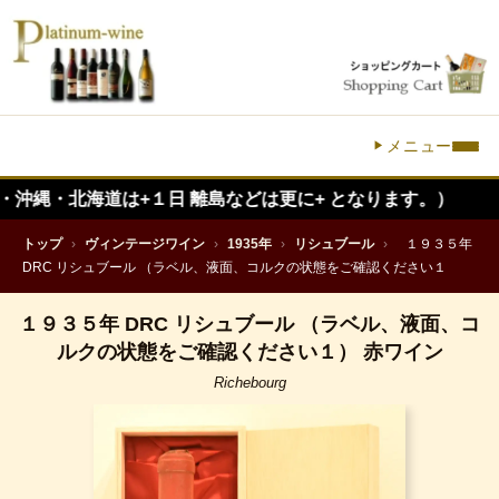
メニュー
北海道は+１日 離島などは更に+ となります。）
トップ
›
ヴィンテージワイン
›
1935年
›
リシュブール
›
１９３５年
DRC リシュブール （ラベル、液面、コルクの状態をご確認ください１
１９３５年 DRC リシュブール （ラベル、液面、コ
ルクの状態をご確認ください１） 赤ワイン
Richebourg