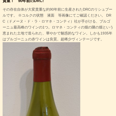
貴重！ 90年前のDRC!
その存在自体が大変貴重な約90年前に生産されたDRCのリシュブー
ルです。 ※コルクの状態 液面 等画像にてご確認ください。 DR
C（ドメーヌ・ド・ラ・ロマネ・コンティ）社が手がける、ブルゴ
ーニュ最高峰のワインの1つ。ロマネ・コンティの畑の隣の畑という
恵まれた土地で造られた、華やかで魅惑的なワイン。しかも1935年
はブルゴーニュの赤ワインは良質。超稀少ヴィンテージです。