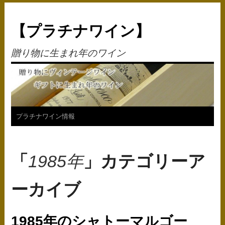
【プラチナワイン】
贈り物に生まれ年のワイン
コ
プラチナワイン情報
ン
テ
「
1985年
」カテゴリーア
ン
ーカイブ
ツ
へ
1985年のシャトーマルゴー