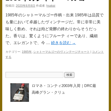
ス
投稿日:
2020年8月8日
作成者:
hsakai
キ
1985年のシャトーマルゴー作柄・出来 1985年は品質で
ッ
も量において卓越したヴィンテージだ。常に非常に美
味しく飲め、それは殆ど発酵の終わりからそうだっ
プ
た。香りは、驚くようにフルーテ ィーであり、繊細
で、エレガントで、今 …
続きを読む
→
カテゴリー:
1985年
,
シャトーマルゴーのヴィンテージチャート
|
コメント
する
ロマネ・コンティ2003年入荷｜DRC最
高峰グラン・クリュ