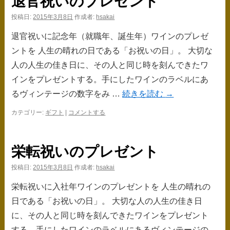
退官祝いのプレゼント
ス
投稿日:
2015年3月8日
作成者:
hsakai
キ
退官祝いに記念年（就職年、誕生年）ワインのプレゼ
ッ
ントを 人生の晴れの日である「お祝いの日」。 大切な
プ
人の人生の佳き日に、その人と同じ時を刻んできたワ
インをプレゼントする。手にしたワインのラベルにあ
るヴィンテージの数字をみ …
続きを読む
→
カテゴリー:
ギフト
|
コメントする
栄転祝いのプレゼント
投稿日:
2015年3月8日
作成者:
hsakai
栄転祝いに入社年ワインのプレゼントを 人生の晴れの
日である「お祝いの日」。 大切な人の人生の佳き日
に、その人と同じ時を刻んできたワインをプレゼント
する。手にしたワインのラベルにあるヴィンテージの