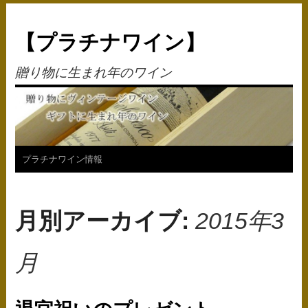
【プラチナワイン】
贈り物に生まれ年のワイン
コ
プラチナワイン情報
ン
テ
月別アーカイブ:
2015年3
ン
月
ツ
へ