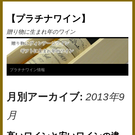
【プラチナワイン】
贈り物に生まれ年のワイン
コ
プラチナワイン情報
ン
テ
月別アーカイブ:
2013年9
ン
月
ツ
へ