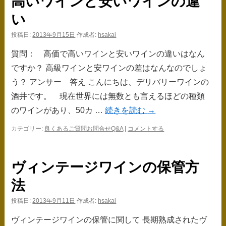
高いワインと安いワインの違
ス
い
キ
投稿日:
2013年9月15日
作成者:
hsakai
ッ
質問： 高価で高いワインと安いワインの違いはなん
プ
ですか？ 高級ワインと安ワインの差はなんなのでしょ
う？ アンサー 答え こんにちは、デリバリーワインの
酒井です。 現在世界には無数とも言えるほどの種類
のワインがあり、50カ …
続きを読む
→
カテゴリー:
良くあるご質問お問合せQ&A
|
コメントする
ヴィンテージワインの保管方
法
投稿日:
2013年9月11日
作成者:
hsakai
ヴィンテージワインの保管に関して 長期熟成されたヴ