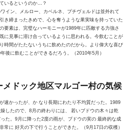
ているというのか…？
ジのワイン、メルロー、カベルネ、プチヴェルドは並外れて
引き締まったきめで、心を奪うような果実味を持っていた
の要素は、完璧なハーモニーが1989年に匹敵する力強さ
既に見事に溶け合っているように思われる。今飲むことが
り時間がたたないうちに飲めたのだから。より偉大な喜び
0年後に飲むことができるだろう。（2010年5月）
ドーメドック地区マルゴー村の気候
速かったが、か なり長期にわたり不均質だった。1989
乾燥したので、8月の終わりには、 若いブドウの木々は乾
だった。9月に降った2度の雨が、ブドウの実の 最終的な成
非常に 好天の下で行うことができた。（9月17日の収穫）