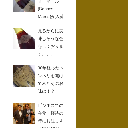
ヌ・マール
(Bonnes-
Mares)が入荷
見るからに美
味しそうな色
をしておりま
す。。。
30年経ったド
ンペリを開け
てみたそのお
味は！？
ビジネスでの
会食・接待の
時にお渡しす