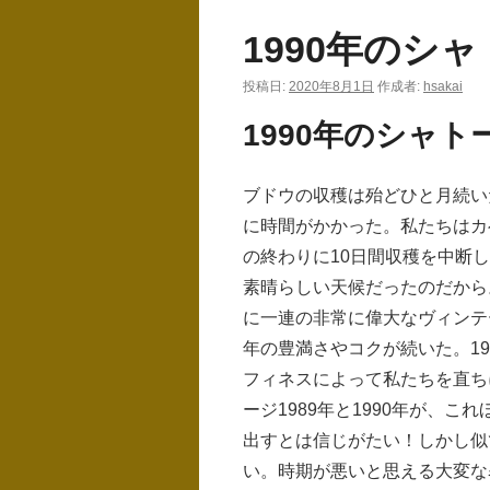
1990年のシ
ン
ツ
投稿日:
2020年8月1日
作成者:
hsakai
へ
1990年のシャ
ス
ブドウの収穫は殆どひと月続い
キ
に時間がかかった。私たちはカ
ッ
の終わりに10日間収穫を中断
素晴らしい天候だったのだから。1
プ
に一連の非常に偉大なヴィンテー
年の豊満さやコクが続いた。19
フィネスによって私たちを直ち
ージ1989年と1990年が、
出すとは信じがたい！しかし似
い。時期が悪いと思える大変な