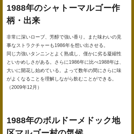
ス
1988年のシャトーマルゴー作
キ
柄・出来
ッ
プ
非常に深いローブ、芳醇で強い香り。また味わいの見
事なストラクチャーも1986年を想い出させる。
同じ力強いタンニンとよく熟成し、僅かに劣る凝縮性
といかめしさがある。さらに1986年に比べ1988年は、
大いに開花し始めている。よって数年の間にさらに味
がよくなることを理解しながら飲むことができる。
（2009年12月）
1988年のボルドーメドック地
区マルゴー村の気候