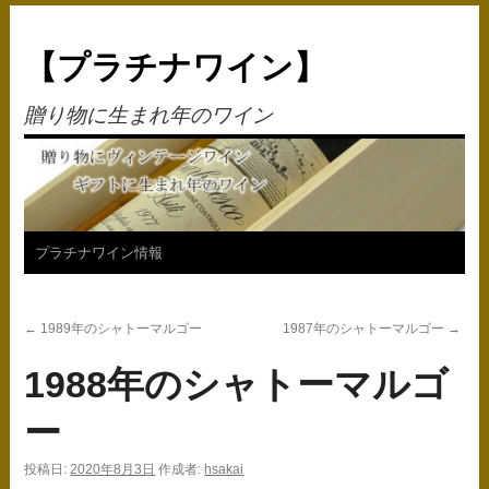
【プラチナワイン】
贈り物に生まれ年のワイン
コ
プラチナワイン情報
ン
←
1989年のシャトーマルゴー
1987年のシャトーマルゴー
→
テ
1988年のシャトーマルゴ
ン
ツ
ー
へ
投稿日:
2020年8月3日
作成者:
hsakai