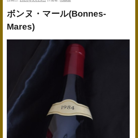
ス
ボンヌ・マール(Bonnes-
キ
Mares)
ッ
プ