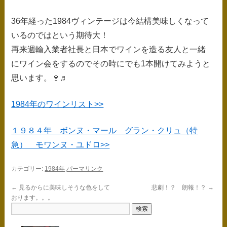
36年経った1984ヴィンテージは今結構美味しくなって
いるのではという期待大！
再来週輸入業者社長と日本でワインを造る友人と一緒
にワイン会をするのでその時にでも1本開けてみようと
思います。🍷♬
1984年のワインリスト>>
１９８４年 ボンヌ・マール グラン・クリュ（特
急） モワンヌ・ユドロ>>
カテゴリー:
1984年
パーマリンク
←
見るからに美味しそうな色をして
悲劇！？ 朗報！？
→
おります。。。