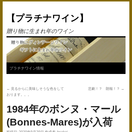
【プラチナワイン】
贈り物に生まれ年のワイン
コ
プラチナワイン情報
ン
←
見るからに美味しそうな色をして
悲劇！？ 朗報！？
→
テ
おります。。。
ン
1984年のボンヌ・マール
ツ
(Bonnes-Mares)が入荷
へ
投稿日:
2020年9月29日
作成者:
hsakai