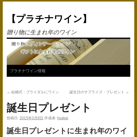
【プラチナワイン】
贈り物に生まれ年のワイン
コ
プラチナワイン情報
ン
←
結婚式・ブライダルにワイン
誕生日のサプライズ・プレゼント
→
テ
誕生日プレゼント
ン
ツ
投稿日:
2015年3月8日
作成者:
hsakai
へ
誕生日プレゼントに生まれ年のワイ