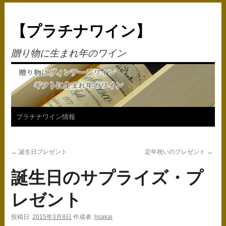
【プラチナワイン】
贈り物に生まれ年のワイン
コ
プラチナワイン情報
ン
←
誕生日プレゼント
定年祝いのプレゼント
→
テ
誕生日のサプライズ・プ
ン
ツ
レゼント
へ
投稿日:
2015年3月8日
作成者:
hsakai