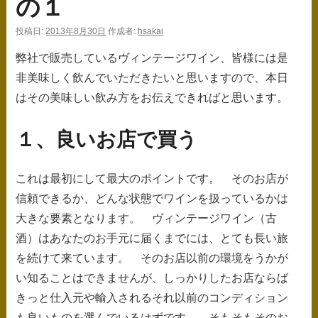
の１
ス
投稿日:
2013年8月30日
作成者:
hsakai
キ
弊社で販売しているヴィンテージワイン、皆様には是
ッ
非美味しく飲んでいただきたいと思いますので、本日
プ
はその美味しい飲み方をお伝えできればと思います。
１、良いお店で買う
これは最初にして最大のポイントです。 そのお店が
信頼できるか、どんな状態でワインを扱っているかは
大きな要素となります。 ヴィンテージワイン（古
酒）はあなたのお手元に届くまでには、とても長い旅
を続けて来ています。 そのお店以前の環境をうかが
い知ることはできませんが、しっかりしたお店ならば
きっと仕入元や輸入されるそれ以前のコンディション
も良いものを選んでいるはずです。 そもそもそのお