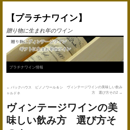
【プラチナワイン】
贈り物に生まれ年のワイン
コ
プラチナワイン情報
ン
ヴィンテージワインの美味しい飲み
←
バックハウス ピノノワール＆シ
テ
方 選び方その2
→
ャルドネ
ン
ヴィンテージワインの美
ツ
味しい飲み方 選び方そ
へ