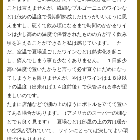
ことは言えませんが、繊細なブルゴーニュのワインな
どは低めの温度で長期間熟成したほうがいいように思
えますし、硬くて飲み頃になるまで時間のかかるワイ
ンは少し高めの温度で保管されたものの方が早く飲み
頃を迎えることができると私は感じています。 た
だ、室温で夏場過ごしたワインなどは熱劣化を起こ
し、痛んでしまう事も少なくありません。 １日多少
高い温度で置いたからと言って必ず直ぐにだめになっ
てしまうとも限りませんが、やはりワインは１８度以
下の温度（出来れば１４度前後）で保管される事が望
ましいのです。
たまに店舗などで棚の上のほうにボトルを立てて置い
てある場合があります。（アメリカのスーパーの棚な
どでも良く見ます） 夏場などは部屋の上の方は暖か
い空気が流れていて、 ワインにとっては決してよい環
境ではありません。