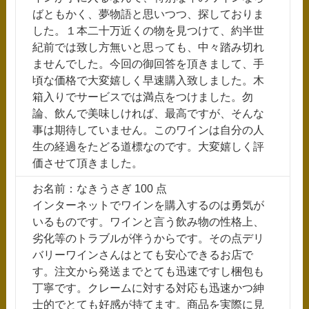
ばともかく、夢物語と思いつつ、探しておりま
した。１本二十万近くの物を見つけて、約半世
紀前では致し方無いと思っても、中々踏み切れ
ませんでした。今回の御回答を頂きまして、手
頃な価格で大変嬉しく早速購入致しました。木
箱入りでサービスでは満点をつけました。勿
論、飲んで美味しければ、最高ですが、そんな
事は期待していません。このワインは自分の人
生の経過をたどる道標なのです。大変嬉しく評
価させて頂きました。
お名前：なきうさぎ 100 点
インターネットでワインを購入するのは勇気が
いるものです。ワインと言う飲み物の性格上、
劣化等のトラブルが伴うからです。その点デリ
バリーワインさんはとても安心できるお店で
す。注文から発送までとても迅速ですし梱包も
丁寧です。クレームに対する対応も迅速かつ紳
士的でとても好感が持てます。商品を実際に見