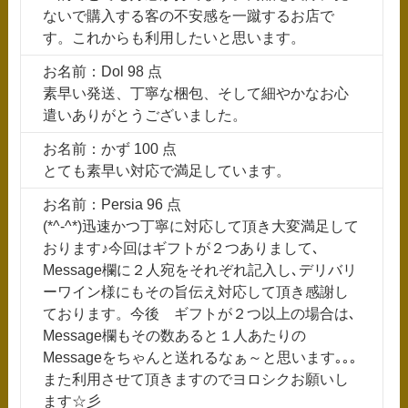
ないで購入する客の不安感を一蹴するお店で
す。これからも利用したいと思います。
お名前：Dol 98 点
素早い発送、丁寧な梱包、そして細やかなお心
遣いありがとうございました。
お名前：かず 100 点
とても素早い対応で満足しています。
お名前：Persia 96 点
(*^-^*)迅速かつ丁寧に対応して頂き大変満足して
おります♪今回はギフトが２つありまして､
Message欄に２人宛をそれぞれ記入し､デリバリ
ーワイン様にもその旨伝え対応して頂き感謝し
ております。今後 ギフトが２つ以上の場合は､
Message欄もその数あると１人あたりの
Messageをちゃんと送れるなぁ～と思います｡｡｡
また利用させて頂きますのでヨロシクお願いし
ます☆彡