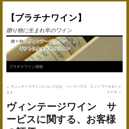
【プラチナワイン】
贈り物に生まれ年のワイン
コ
プラチナワイン情報
ン
バックハウス ピノノワール＆シャ
←
ヴィンテージワインについてのＱ
テ
ルドネ
→
＆Ａ
ン
ヴィンテージワイン サ
ツ
ービスに関する、お客様
へ