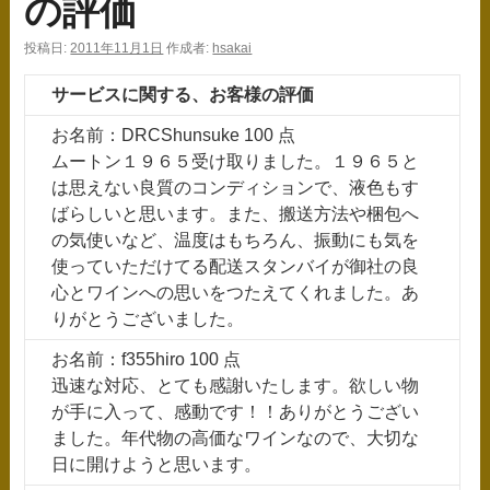
の評価
ス
投稿日:
2011年11月1日
作成者:
hsakai
キ
ッ
サービスに関する、お客様の評価
プ
お名前：DRCShunsuke 100 点
ムートン１９６５受け取りました。１９６５と
は思えない良質のコンディションで、液色もす
ばらしいと思います。また、搬送方法や梱包へ
の気使いなど、温度はもちろん、振動にも気を
使っていただけてる配送スタンバイが御社の良
心とワインへの思いをつたえてくれました。あ
りがとうございました。
お名前：f355hiro 100 点
迅速な対応、とても感謝いたします。欲しい物
が手に入って、感動です！！ありがとうござい
ました。年代物の高価なワインなので、大切な
日に開けようと思います。