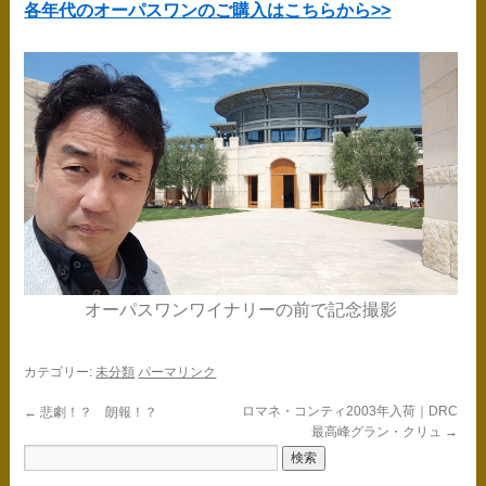
各年代のオーパスワンのご購入はこちらから>>
オーパスワンワイナリーの前で記念撮影
カテゴリー:
未分類
パーマリンク
ロマネ・コンティ2003年入荷｜DRC
←
悲劇！？ 朗報！？
最高峰グラン・クリュ
→