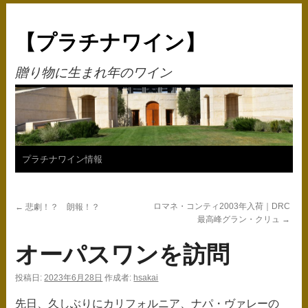
【プラチナワイン】
贈り物に生まれ年のワイン
コ
プラチナワイン情報
ン
ロマネ・コンティ2003年入荷｜DRC
←
悲劇！？ 朗報！？
テ
最高峰グラン・クリュ
→
ン
オーパスワンを訪問
ツ
投稿日:
2023年6月28日
作成者:
hsakai
へ
先日、久しぶりにカリフォルニア、ナパ・ヴァレーの