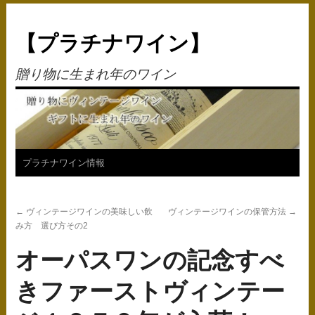
【プラチナワイン】
贈り物に生まれ年のワイン
コ
プラチナワイン情報
ン
←
ヴィンテージワインの美味しい飲
ヴィンテージワインの保管方法
→
テ
み方 選び方その2
ン
オーパスワンの記念すべ
ツ
きファーストヴィンテー
へ