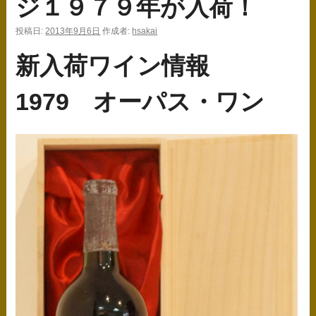
ジ１９７９年が入荷！
ス
投稿日:
2013年9月6日
作成者:
hsakai
キ
新入荷ワイン情報
ッ
プ
1979 オーパス・ワン